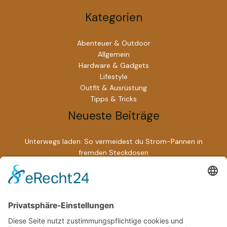
Kategorien
Abenteuer & Outdoor
Allgemein
Hardware & Gadgets
Lifestyle
Outfit & Ausrüstung
Tipps & Tricks
Neueste Beiträge
Unterwegs laden: So vermeidest du Strom-Pannen in
fremden Steckdosen
Wenn HR auf Fernarbeit trifft: So verändern digitale Prozesse
unser Berufsleben radikal
Sardinienurlaub planen: Anreise, Unterkunft,
Sehenswürdigkeiten
So steigern Sie Ihre Konzentration und Energie unterwegs