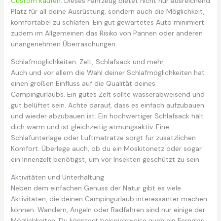
Custom kaufen
. Dieses Fahrzeug bietet nicht nur ausreichend
Platz für all deine Ausrüstung, sondern auch die Möglichkeit,
komfortabel zu schlafen. Ein gut gewartetes Auto minimiert
zudem im Allgemeinen das Risiko von Pannen oder anderen
unangenehmen Überraschungen.
Schlafmöglichkeiten: Zelt, Schlafsack und mehr
Auch und vor allem die Wahl deiner Schlafmöglichkeiten hat
einen großen Einfluss auf die Qualität deines
Campingurlaubs. Ein gutes Zelt sollte wasserabweisend und
gut belüftet sein. Achte darauf, dass es einfach aufzubauen
und wieder abzubauen ist. Ein hochwertiger Schlafsack hält
dich warm und ist gleichzeitig atmungsaktiv. Eine
Schlafunterlage oder Luftmatratze sorgt für zusätzlichen
Komfort. Überlege auch, ob du ein Moskitonetz oder sogar
ein Innenzelt benötigst, um vor Insekten geschützt zu sein.
Aktivitäten und Unterhaltung
Neben dem einfachen Genuss der Natur gibt es viele
Aktivitäten, die deinen Campingurlaub interessanter machen
können. Wandern, Angeln oder Radfahren sind nur einige der
Möglichkeiten. Du könntest beispielsweise auch ein Fernglas