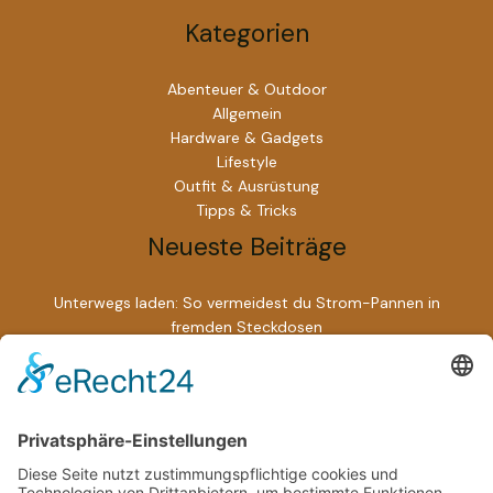
Kategorien
Abenteuer & Outdoor
Allgemein
Hardware & Gadgets
Lifestyle
Outfit & Ausrüstung
Tipps & Tricks
Neueste Beiträge
Unterwegs laden: So vermeidest du Strom-Pannen in
fremden Steckdosen
Wenn HR auf Fernarbeit trifft: So verändern digitale Prozesse
unser Berufsleben radikal
Sardinienurlaub planen: Anreise, Unterkunft,
Sehenswürdigkeiten
So steigern Sie Ihre Konzentration und Energie unterwegs