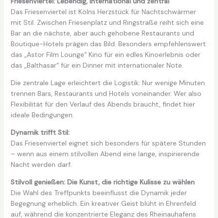
Friesenviertel: Lebendig, international und zentral
Das Friesenviertel ist Kölns Herzstück für Nachtschwärmer
mit Stil. Zwischen Friesenplatz und Ringstraße reiht sich eine
Bar an die nächste, aber auch gehobene Restaurants und
Boutique-Hotels prägen das Bild. Besonders empfehlenswert:
das „Astor Film Lounge“ Kino für ein edles Kinoerlebnis oder
das „Balthasar“ für ein Dinner mit internationaler Note.
Die zentrale Lage erleichtert die Logistik: Nur wenige Minuten
trennen Bars, Restaurants und Hotels voneinander. Wer also
Flexibilität für den Verlauf des Abends braucht, findet hier
ideale Bedingungen.
Dynamik trifft Stil:
Das Friesenviertel eignet sich besonders für spätere Stunden
– wenn aus einem stilvollen Abend eine lange, inspirierende
Nacht werden darf.
Stilvoll genießen: Die Kunst, die richtige Kulisse zu wählen
Die Wahl des Treffpunkts beeinflusst die Dynamik jeder
Begegnung erheblich. Ein kreativer Geist blüht in Ehrenfeld
auf, während die konzentrierte Eleganz des Rheinauhafens