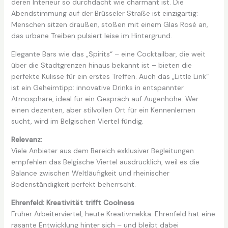
deren Interieur so durchdacht wie charmant ist. Die
Abendstimmung auf der Brüsseler Straße ist einzigartig:
Menschen sitzen draußen, stoßen mit einem Glas Rosé an,
das urbane Treiben pulsiert leise im Hintergrund.
Elegante Bars wie das „Spirits“ – eine Cocktailbar, die weit
über die Stadtgrenzen hinaus bekannt ist – bieten die
perfekte Kulisse für ein erstes Treffen. Auch das „Little Link“
ist ein Geheimtipp: innovative Drinks in entspannter
Atmosphäre, ideal für ein Gespräch auf Augenhöhe. Wer
einen dezenten, aber stilvollen Ort für ein Kennenlernen
sucht, wird im Belgischen Viertel fündig.
Relevanz:
Viele Anbieter aus dem Bereich exklusiver Begleitungen
empfehlen das Belgische Viertel ausdrücklich, weil es die
Balance zwischen Weltläufigkeit und rheinischer
Bodenständigkeit perfekt beherrscht.
Ehrenfeld: Kreativität trifft Coolness
Früher Arbeiterviertel, heute Kreativmekka: Ehrenfeld hat eine
rasante Entwicklung hinter sich – und bleibt dabei