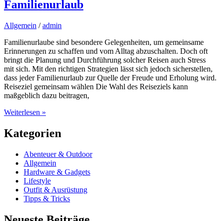
Familienurlaub
Allgemein
/
admin
Familienurlaube sind besondere Gelegenheiten, um gemeinsame
Erinnerungen zu schaffen und vom Alltag abzuschalten. Doch oft
bringt die Planung und Durchführung solcher Reisen auch Stress
mit sich. Mit den richtigen Strategien lässt sich jedoch sicherstellen,
dass jeder Familienurlaub zur Quelle der Freude und Erholung wird.
Reiseziel gemeinsam wählen Die Wahl des Reiseziels kann
maßgeblich dazu beitragen,
Die
Weiterlesen »
besten
Tipps
Kategorien
für
einen
Abenteuer & Outdoor
entspannten
Allgemein
Familienurlaub
Hardware & Gadgets
Lifestyle
Outfit & Ausrüstung
Tipps & Tricks
Neueste Beiträge