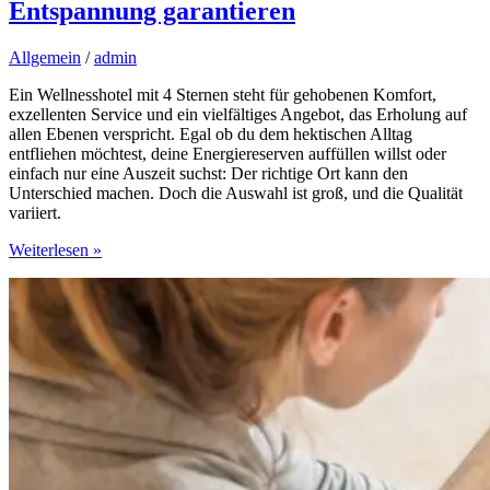
Entspannung garantieren
Allgemein
/
admin
Ein Wellnesshotel mit 4 Sternen steht für gehobenen Komfort,
exzellenten Service und ein vielfältiges Angebot, das Erholung auf
allen Ebenen verspricht. Egal ob du dem hektischen Alltag
entfliehen möchtest, deine Energiereserven auffüllen willst oder
einfach nur eine Auszeit suchst: Der richtige Ort kann den
Unterschied machen. Doch die Auswahl ist groß, und die Qualität
variiert.
Auszeit
Weiterlesen »
für
die
Seele:
Reiseziele,
die
Entspannung
garantieren