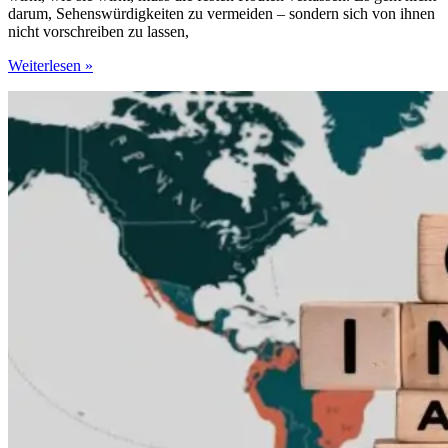
darum, Sehenswürdigkeiten zu vermeiden – sondern sich von ihnen
nicht vorschreiben zu lassen,
Wie
Weiterlesen »
man
Städte
jenseits
der
Reiseführer
erlebt