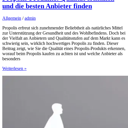
und die besten Anbieter finden
Allgemein
/
admin
Propolis erfreut sich zunehmender Beliebtheit als natürliches Mittel
zur Unterstützung der Gesundheit und des Wohlbefindens. Doch bei
der Vielfalt an Anbietern und Qualitätsstufen auf dem Markt kann es
schwierig sein, wirklich hochwertiges Propolis zu finden. Dieser
Beitrag zeigt, wie Sie die Qualität eines Propolis-Produkts erkennen,
worauf beim Propolis kaufen zu achten ist und welche Anbieter als
besonders
Propolis-
Weiterlesen »
Produkte:
Qualität
erkennen
und
die
besten
Anbieter
finden