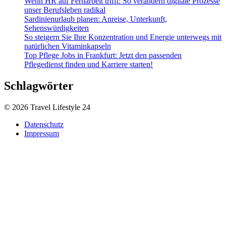
Wenn HR auf Fernarbeit trifft: So verändern digitale Prozesse
unser Berufsleben radikal
Sardinienurlaub planen: Anreise, Unterkunft,
Sehenswürdigkeiten
So steigern Sie Ihre Konzentration und Energie unterwegs mit
natürlichen Vitaminkapseln
Top Pflege Jobs in Frankfurt: Jetzt den passenden
Pflegedienst finden und Karriere starten!
Schlagwörter
© 2026 Travel Lifestyle 24
Datenschutz
Impressum