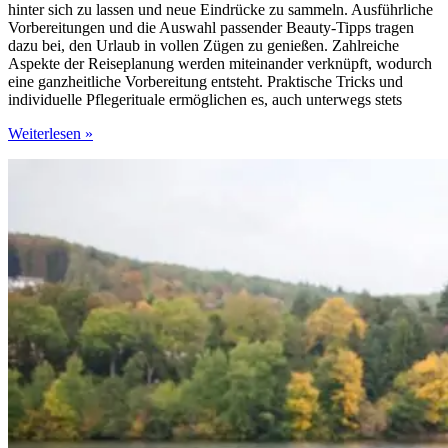
hinter sich zu lassen und neue Eindrücke zu sammeln. Ausführliche
Vorbereitungen und die Auswahl passender Beauty-Tipps tragen
dazu bei, den Urlaub in vollen Zügen zu genießen. Zahlreiche
Aspekte der Reiseplanung werden miteinander verknüpft, wodurch
eine ganzheitliche Vorbereitung entsteht. Praktische Tricks und
individuelle Pflegerituale ermöglichen es, auch unterwegs stets
Perfekte
Weiterlesen »
Reisevorbereitung:
Beauty-
Tipps
und
praktische
Tricks
für
den
Urlaub