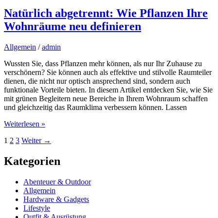
Natürlich abgetrennt: Wie Pflanzen Ihre
Wohnräume neu definieren
Allgemein
/
admin
Wussten Sie, dass Pflanzen mehr können, als nur Ihr Zuhause zu
verschönern? Sie können auch als effektive und stilvolle Raumteiler
dienen, die nicht nur optisch ansprechend sind, sondern auch
funktionale Vorteile bieten. In diesem Artikel entdecken Sie, wie Sie
mit grünen Begleitern neue Bereiche in Ihrem Wohnraum schaffen
und gleichzeitig das Raumklima verbessern können. Lassen
Natürlich
Weiterlesen »
abgetrennt:
1
2
3
Weiter
→
Wie
Pflanzen
Ihre
Kategorien
Wohnräume
neu
Abenteuer & Outdoor
definieren
Allgemein
Hardware & Gadgets
Lifestyle
Outfit & Ausrüstung