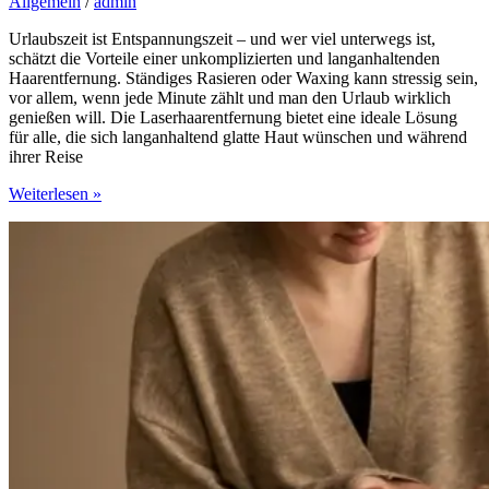
Allgemein
/
admin
Urlaubszeit ist Entspannungszeit – und wer viel unterwegs ist,
schätzt die Vorteile einer unkomplizierten und langanhaltenden
Haarentfernung. Ständiges Rasieren oder Waxing kann stressig sein,
vor allem, wenn jede Minute zählt und man den Urlaub wirklich
genießen will. Die Laserhaarentfernung bietet eine ideale Lösung
für alle, die sich langanhaltend glatte Haut wünschen und während
ihrer Reise
Freiheit
Weiterlesen »
genießen:
Glatte
Haut
durch
Laserbehandlung
für
den
perfekten
Urlaub