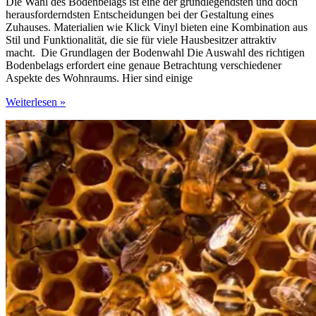
Die Wahl des Bodenbelags ist eine der grundlegendsten und doch
herausforderndsten Entscheidungen bei der Gestaltung eines
Zuhauses. Materialien wie Klick Vinyl bieten eine Kombination aus
Stil und Funktionalität, die sie für viele Hausbesitzer attraktiv
macht. Die Grundlagen der Bodenwahl Die Auswahl des richtigen
Bodenbelags erfordert eine genaue Betrachtung verschiedener
Aspekte des Wohnraums. Hier sind einige
Wie
Weiterlesen »
Sie
den
richtigen
Bodenbelag
für
jeden
Raum
wählen