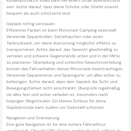
Rückenprotektor indes kann bei einem Unfall lebensrettend
sein. Achte darauf, dass deine Schuhe oder Stiefel sowohl
bequem als auch schützend sind.
Gepäck richtig verstauen
Effizientes Packen ist beim Motorrad-Camping essenziell.
Verwende Gepäckrollen, Satteltaschen oder einen
Tankrucksack, um deine Ausrüstung möglichst effektiv zu
transportieren. Achte darauf, das Gewicht gleichmäßig zu
verteilen und schwere Gegenstände unten und in der Mitte
zu platzieren. Überladung und schlechte Gewichtsverteilung
können das Fahrverhalten deines Motorrads beeinträchtigen.
Verwende Gepäcknetze und Spanngurte, um alles sicher zu
befestigen. Achte darauf, dass dein Gepäck die Sicht und
Bewegungsfreiheit nicht einschränkt. Überprüfe regelmäßig,
ob alles fest und sicher verladen ist, besonders nach
holprigen Wegstrecken. Ein kleines Schloss für deine
Gepäckstücke kann zudem vor Diebstahl schützen.
Navigieren und Orientierung
Eine gute Navigation ist für eine sichere Fahrradtour
unerlässlich. Obwohl GPS-Geräte praktisch sind, solltest du