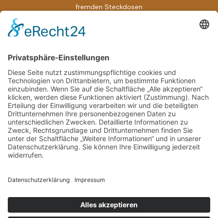
fremden Steckdosen
Wenn HR auf Fernarbeit trifft: So verändern digitale Prozesse
unser Berufsleben radikal
Sardinienurlaub planen: Anreise, Unterkunft,
Sehenswürdigkeiten
So steigern Sie Ihre Konzentration und Energie unterwegs
mit natürlichen Vitaminkapseln
Top Pflege Jobs in Frankfurt: Jetzt den passenden
Pflegedienst finden und Karriere starten!
Schlagwörter
© 2026 Travel Lifestyle 24